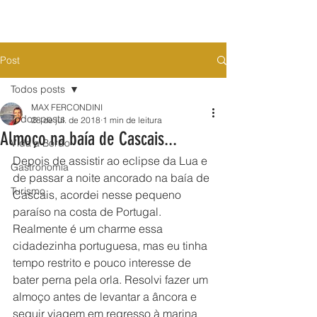
Post
Todos posts
MAX FERCONDINI
Todos posts
28 de jul. de 2018
1 min de leitura
Almoço na baía de Cascais...
Vida a Bordo
Depois de assistir ao eclipse da Lua e 
Gastronomia
de passar a noite ancorado na baía de 
Turismo
Cascais, acordei nesse pequeno 
paraíso na costa de Portugal. 
Realmente é um charme essa 
cidadezinha portuguesa, mas eu tinha 
tempo restrito e pouco interesse de 
bater perna pela orla. Resolvi fazer um 
almoço antes de levantar a âncora e 
seguir viagem em regresso à marina 