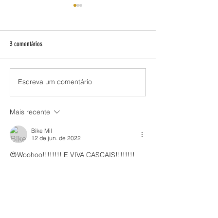
3 comentários
Auf Wiedersehen...
Amigos queridos e uma oração
Escreva um comentário
Mais recente
Bike Mil
12 de jun. de 2022
😍Woohoo!!!!!!!! E VIVA CASCAIS!!!!!!!! 
Curtir
Responder
VIRGINIA CORRETORA DE IMÓVEIS
20 de abr. de 2022