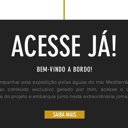
ACESSE JÁ!
BEM-VINDO A BORDO!
mpanhar esta expedição pelas águas do mar Mediterrâ
ao conteúdo exclusivo gerado por mim, acesse o 
ra do projeto e embarque junto nesta extraordinária jorn
SAIBA MAIS