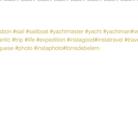
isbon
#sail
#sailboat
#yachtmaster
#yacht
#yachtman
#v
antic
#trip
#life
#expedition
#instagood
#instatravel
#trav
guese
#photo
#instaphoto
#torredebelem