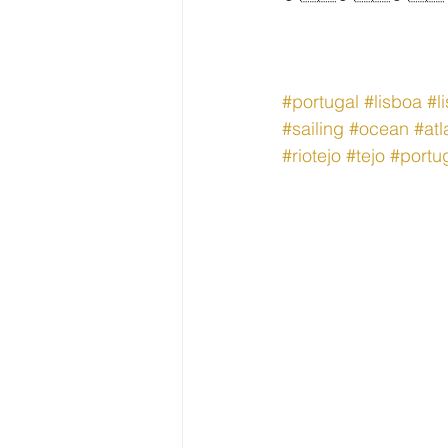
#portugal
#lisboa
#l
#sailing
#ocean
#atl
#riotejo
#tejo
#portu