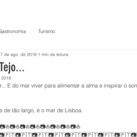
HOME
O PROJETO
VÍDEOS
LIVRO!
LOJA
Gastronomia
Turismo
7 de ago. de 2018
1 min de leitura
Tejo...
e 2018
... E do mar viver para alimentar a alma e inspirar o s
e de tão largo, é o mar de Lisboa.
📷⛵📷⛵📷⛵📷⛵📷⛵📷⛵📷⛵📷⛵
📷🇵🇹📷🇵🇹📷🇵🇹📷🇵🇹📷🇵🇹📷🇵🇹📷🇵🇹📷🇵🇹📷