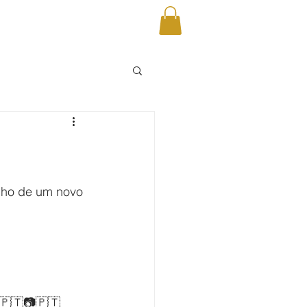
onho de um novo 
🇵🇹📷🇵🇹