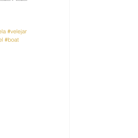
ela
#velejar
el
#boat