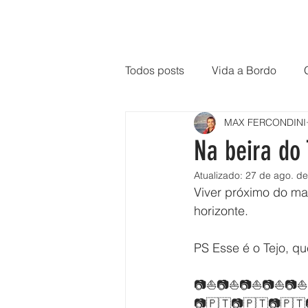
Todos posts
Vida a Bordo
MAX FERCONDINI
Na beira do 
Atualizado:
27 de ago. d
Viver próximo do mar
horizonte.
PS Esse é o Tejo, qu
📷⛵📷⛵📷⛵📷⛵📷⛵
📷🇵🇹📷🇵🇹📷🇵🇹